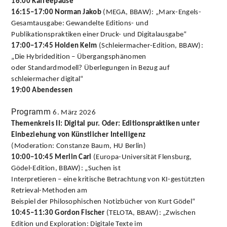
16:00 Kaffeepause
16:15–17:00 Norman Jakob
(MEGA, BBAW): „Marx-Engels-
Gesamtausgabe: Gewandelte Editions- und
Publikationspraktiken einer Druck- und Digitalausgabe“
17:00–17:45 Holden Kelm
(Schleiermacher-Edition, BBAW):
„Die Hybridedition – Übergangsphänomen
oder Standardmodell? Überlegungen in Bezug auf
schleiermacher digital“
19:00 Abendessen
Programm
6. März 2026
Themenkreis II: Digital pur. Oder: Editionspraktiken unter
Einbeziehung von Künstlicher Intelligenz
(Moderation: Constanze Baum, HU Berlin)
10:00–10:45 Merlin Carl
(Europa-Universität Flensburg,
Gödel-Edition, BBAW): „Suchen ist
Interpretieren – eine kritische Betrachtung von KI-gestützten
Retrieval-Methoden am
Beispiel der Philosophischen Notizbücher von Kurt Gödel“
10:45–11:30 Gordon Fischer
(TELOTA, BBAW): „Zwischen
Edition und Exploration: Digitale Texte im