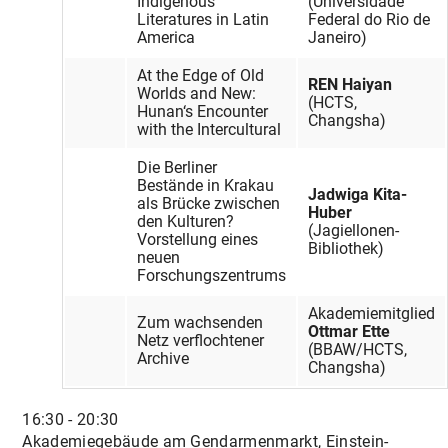
Indigenous
(Universidade
Literatures in Latin
Federal do Rio de
America
Janeiro)
At the Edge of Old
REN Haiyan
Worlds and New:
(HCTS,
Hunan‘s Encounter
Changsha)
with the Intercultural
Die Berliner
Bestände in Krakau
Jadwiga Kita-
als Brücke zwischen
Huber
den Kulturen?
(Jagiellonen-
Vorstellung eines
Bibliothek)
neuen
Forschungszentrums
Akademiemitglied
Zum wachsenden
Ottmar Ette
Netz verflochtener
(BBAW/HCTS,
Archive
Changsha)
16:30 - 20:30
Akademiegebäude am Gendarmenmarkt, Einstein-