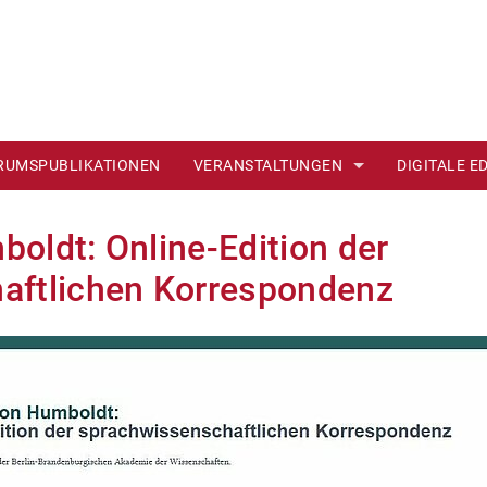
RUMSPUBLIKATIONEN
VERANSTALTUNGEN
DIGITALE E
GLIEDER UND STEUERUNGSGRUPPE
ARCHIV
ADLIGE UND
oldt: Online-Edition der
ALOYS HIRT
aftlichen Korrespondenz
AUGUST WI
BERLINER K
EDITION HU
PRAKTIKEN