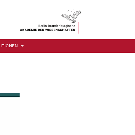
DITIONEN
 BÄUERLICHE LEBENSWELTEN IN DEN AKTEN OSTPREUSSISCHER 
: BRIEFWECHSEL UND AMTLICHE SCHRIFTEN
LHELM IFFLANDS DRAMATURGISCHES UND ADMINISTRATIVES ARC
LASSIK
MBOLDT DIGITAL
 DER MONARCHIE